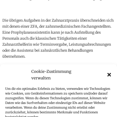
Die übrigen Aufgaben in der Zahnarztpraxis überschneiden sich
mit denen einer ZFA, der zahnmedizinischen Fachangestellten.
Eine Prophylaxeassistentin kann je nach Aufstellung des
Personals auch die klassischen Tätigkeiten einer
Zahnarzthelferin wie Terminvergabe, Leistungsabrechnungen
oder die Assistenz bei zahnärztlichen Behandlungen
übernehmen.
Cookie-Zustimmung
verwalten
Um dir ein optimales Erlebnis zu bieten, verwenden wir Technologien
Bewerbung bitte schriftlich an:
wie Cookies, um Geräteinformationen zu speichern und/oder darauf
zuzugreifen. Wenn du diesen Technologien zustimmst, können wir
Betreff: ZPA (m/w/d)
Daten wie das Surfverhalten oder eindeutige IDs auf dieser Website
verarbeiten. Wenn du deine Zustimmung nicht erteilst oder
Zahnarztpraxis Jörg Meuschke M.Sc.
zurückziehst, können bestimmte Merkmale und Funktionen
9900 Lienz, Südtiroler Platz 2
beeinträchtigt werden.