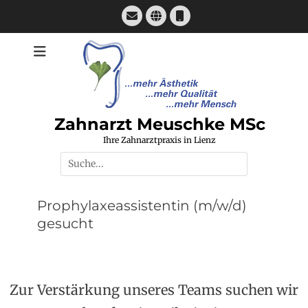
Zum
E-
Website
Telefon
Inhalt
Mail
springen
Zahnarzt Meuschke MSc
Ihre Zahnarztpraxis in Lienz
Suchen
nach:
Prophylaxeassistentin (m/w/d)
gesucht
Zur Verstärkung unseres Teams suchen wir