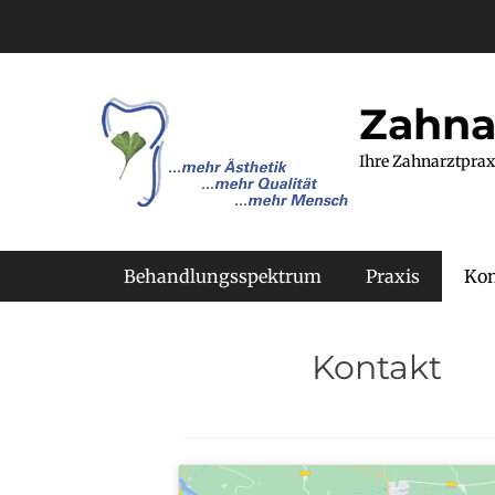
Zum
Inhalt
springen
Zahna
Ihre Zahnarztprax
Primäres Menü
Behandlungsspektrum
Praxis
Kon
Kontakt