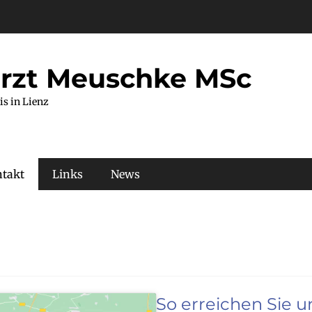
rzt Meuschke MSc
is in Lienz
takt
Links
News
So erreichen Sie u