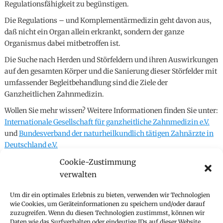
Regulationsfähigkeit zu begünstigen.
Die Regulations – und Komplementärmedizin geht davon aus,
daß nicht ein Organ allein erkrankt, sondern der ganze
Organismus dabei mitbetroffen ist.
Die Suche nach Herden und Störfeldern und ihren Auswirkungen
auf den gesamten Körper und die Sanierung dieser Störfelder mit
umfassender Begleitbehandlung sind die Ziele der
Ganzheitlichen Zahnmedizin.
Wollen Sie mehr wissen? Weitere Informationen finden Sie unter:
Internationale Gesellschaft für ganzheitliche Zahnmedizin e.V.
und
Bundesverband der naturheilkundlich tätigen Zahnärzte in
Deutschland e.V.
Behandlungsspektrum
Cookie-Zustimmung
Ästhetische Zahnheilkunde
verwalten
Implantologie
Prophylaxe
Um dir ein optimales Erlebnis zu bieten, verwenden wir Technologien
wie Cookies, um Geräteinformationen zu speichern und/oder darauf
Parodontologie
zuzugreifen. Wenn du diesen Technologien zustimmst, können wir
Komplementäre Heilverfahren
Daten wie das Surfverhalten oder eindeutige IDs auf dieser Website