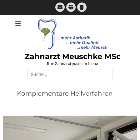
Zum
E-
Website
Telefon
Inhalt
Mail
springen
Zahnarzt Meuschke MSc
Ihre Zahnarztpraxis in Lienz
Suchen
nach:
Komplementäre Heilverfahren