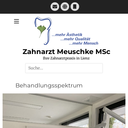
Zum
E-
Website
Telefon
Inhalt
Mail
springen
Zahnarzt Meuschke MSc
Ihre Zahnarztpraxis in Lienz
Suchen
nach:
Behandlungsspektrum