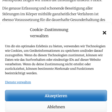
Die genaue Erfassung und schonende Beseitigung aller
Störungen im Körper mithilfe ganzheitlicher Verfahren ist
ebenso Voraussetzung für die dauerhafte Gesunderhaltung des
Organismus, wie die ausschließliche Verwendung
Cookie-Zustimmung
körperverträglicher Materialien.
verwalten
Unter Zusammenführung von schulmedizinischen und
ganzheitlichen Erkenntnissen entwickeln wir für jeden
Um dir ein optimales Erlebnis zu bieten, verwenden wir Technologien
Patienten ein individuelles Behandlungskonzept, das zur
wie Cookies, um Geräteinformationen zu speichern und/oder darauf
zuzugreifen. Wenn du diesen Technologien zustimmst, können wir
Stärkung der eigenen Abwehrkräfte und zur Wiederherstellung
Daten wie das Surfverhalten oder eindeutige IDs auf dieser Website
aller Stoffwechselfunktionen beiträgt.
verarbeiten. Wenn du deine Zustimmung nicht erteilst oder
zurückziehst, können bestimmte Merkmale und Funktionen
beeinträchtigt werden.
Dienste verwalten
Akzeptieren
Impressum
Datenschutz
Ablehnen